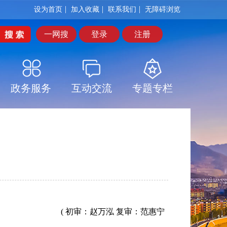
|
|
|
设为首页
加入收藏
联系我们
无障碍浏览
一网搜
登录
注册
政务服务
互动交流
专题专栏
( 初审：赵万泓 复审：范惠宁