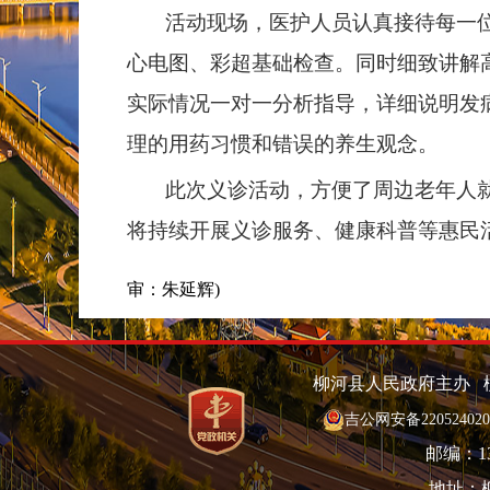
活动现场，医护人员认真接待每一位
心电图、彩超基础检查。同时细致讲解
实际情况一对一分析指导，详细说明发
理的用药习惯和错误的养生观念。
此次义诊活动，方便了周边老年人就
将持续开展义诊服务、健康科普等惠民
审：朱延辉)
柳河县人民政府主办 
吉公网安备220524020
邮编：135
地址：