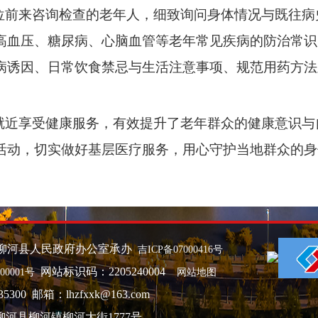
前来咨询检查的老年人，细致询问身体情况与既往病
高血压、糖尿病、心脑血管等老年常见疾病的防治常识
病诱因、日常饮食禁忌与生活注意事项、规范用药方法
近享受健康服务，有效提升了老年群众的健康意识与
活动，切实做好基层医疗服务，用心守护当地群众的身
柳河县人民政府办公室承办
吉ICP备07000416号
网站标识码：2205240004
00001号
网站地图
300 邮箱：lhzfxxk@163.com
柳河县柳河镇柳河大街1777号