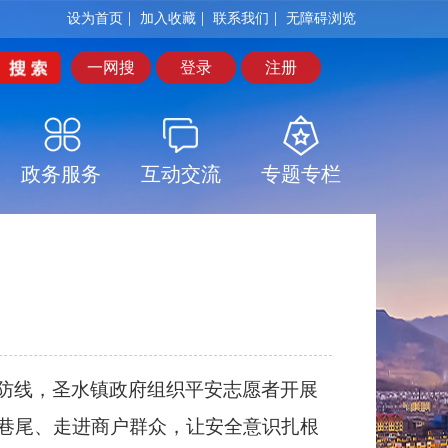
|
|
|
设为首页
加入收藏
联系我们
无障碍浏览
一网搜
登录
注册
政务服务
互动交流
专题专栏
防线，圣水镇政府组织平安志愿者开展
头巷尾、走进商户群众，让安全意识扎根